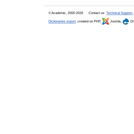
© Academic, 2000-2026
Contact us:
Technical Support
,
Dictionaries export
, created on PHP,
Joomla,
Dr