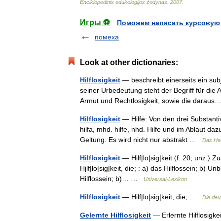
Enciklopedinis
edukologijos
žodynas
.
2007
.
Игры ⚽
Поможем написать курсовую
помеха
Look at other dictionaries:
Hilflosigkeit
— beschreibt einerseits ein subj
seiner Urbedeutung steht der Begriff für die
Armut und Rechtlosigkeit, sowie die dara
Hilflosigkeit
— Hilfe: Von den drei Substantiv
hilfa, mhd. hilfe, nhd. Hilfe und im Ablaut daz
Geltung. Es wird nicht nur abstrakt …
Das He
Hilflosigkeit
— Hịlf|lo|sig|keit 〈f. 20; unz.〉 Z
Hịlf|lo|sig|keit, die; : a) das Hilflossein; b) Un
Hilflossein; b)… …
Universal-Lexikon
Hilflosigkeit
— Hịlf|lo|sig|keit, die; …
Die deu
Gelernte Hilflosigkeit
— Erlernte Hilflosigk