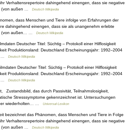
 ihr Verhaltensrepertoire dahingehend einengen, dass sie negative
 es (von außen …
Deutsch Wikipedia
omen, dass Menschen und Tiere infolge von Erfahrungen der
toire dahingehend einengen, dass sie als unangenehm erlebte
e es (von außen… …
Deutsch Wikipedia
mdaten Deutscher Titel: Süchtig – Protokoll einer Hilflosigkeit
losigkeit Produktionsland: Deutschland Erscheinungsjahr: 1992–2004
ch …
Deutsch Wikipedia
mdaten Deutscher Titel: Süchtig – Protokoll einer Hilflosigkeit
losigkeit Produktionsland: Deutschland Erscheinungsjahr: 1992–2004
ch …
Deutsch Wikipedia
it, Zustandsbild, das durch Passivität, Teilnahmslosigkeit,
atische Stresssymptome gekennzeichnet ist. Untersuchungen
ch der wiederholten… …
Universal-Lexikon
keit bezeichnet das Phänomen, dass Menschen und Tiere in Folge
 ihr Verhaltensrepertoire dahingehend einengen, dass sie negative
 es (von außen …
Deutsch Wikipedia