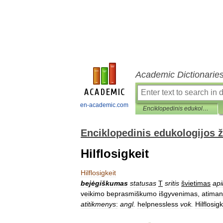
Academic Dictionarie
en-academic.com
Enciklopedinis edukologijos žodynas
Enciklopedinis edukologijos 
Hilflosigkeit
Hilflosigkeit
bejėgiškumas
statusas
T
sritis
švietimas
api
veikimo
beprasmiškumo
išgyvenimas
,
atiman
atitikmenys
:
angl
.
helpnessless
vok
.
Hilflosigk