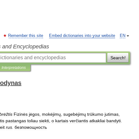
Remember this site
Embed dictionaries into your website
EN
s and Encyclopedias
Search!
Interpretations
žodynas
brėžtis
Fizinės
jėgos
,
mokėjimų
,
sugebėjimų
trūkumo
jutimas
,
tis
pastangas
toliau
siekti
,
o
kartais
verčiantis
atkakliai
bandyti
.
eit
rus
.
безпомощность