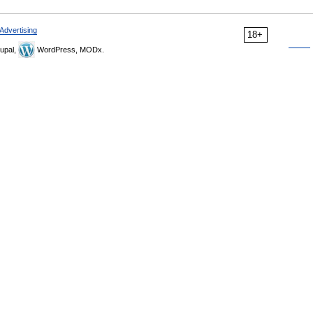
Advertising
18+
upal,
WordPress, MODx.