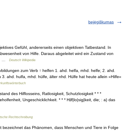
bejėgiškumas
ektives Gefühl, andererseits einen objektiven Tatbestand. In
 Abwesenheit von Hilfe. Daraus abgeleitet wird ein Zustand von
us… …
Deutsch Wikipedia
bildungen zum Verb ↑ helfen 1. ahd. helfa, mhd. helfe; 2. ahd.
u 3. ahd. hulfa, mhd. hülfe, älter nhd. Hülfe hat heute allein »Hilfe«
rkunftswörterbuch
ustand des Hilflosseins, Ratlosigkeit, Schutzlosigkeit * * *
beholfenheit, Ungeschicklichkeit. * * * Hịlf|lo|sig|keit, die; : a) das
tsche Rechtschreibung
eit bezeichnet das Phänomen, dass Menschen und Tiere in Folge